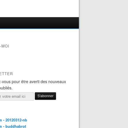
-MOI
ETTER
-vous pour être averti des nouveaux
publiés.
 - 20120312-nb
m - buddhabrot