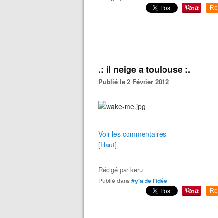
Re
.: il neige a toulouse :.
Publié le 2 Février 2012
Voir les commentaires
[Haut]
Rédigé par
keru
Publié dans
#y'a de l'idée
Re