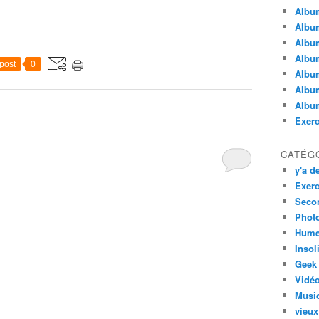
Albu
Album
Albu
Album
post
0
Album
Album
Album
Exerc
CATÉG
y'a de
Exerc
Secon
Phot
Hume
Insol
Geek
Vidé
Musi
vieux