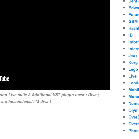
Déni 
Edwa
Futur
GSM
Hasht
ID
Infor
Inter
Jeux 
Korg
Lego
Live
Lond
Mobi
ton Live suite 8 Additional VST plugin used : Diva (
Mono
ww.u-he.com/cms/113-diva )
Nume
Olym
Over
Overb
Phon