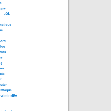
e
ique
 - LOL
matique
se
oard
blog
cuts
ss
og
ino
ata
t
uter
attaque
criminalité
S