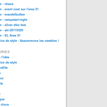
m - chaos
 - event noel sur l'area 51
m - mandelbulber
 - rampstart-night
 - silver efex test
 - ski-20110320
 - SL Area 51
ice de style : Assommons les newbies !
ORIES
 l'idée
ice de style
dlife
o
ur
ite
o
que
 clous