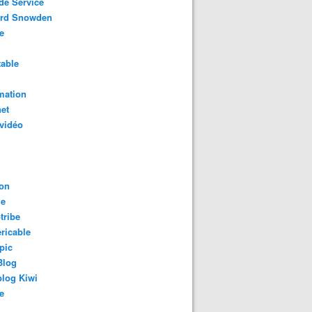
de Service
rd Snowden
e
able
mation
net
vidéo
on
le
tribe
ricable
pic
Blog
log Kiwi
e