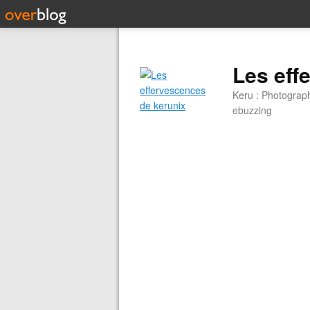
Les eff
Keru : Photograp
ebuzzing