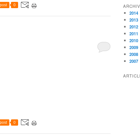
post
0
ARCHI
2014
2013
2012
2011
2010
2009
2008
2007
ARTIC
post
0