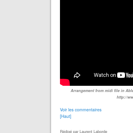
Arrangement from midi file in Able
http://w
Voir les commentaires
[Haut]
Rédigé par
Laurent Laborde