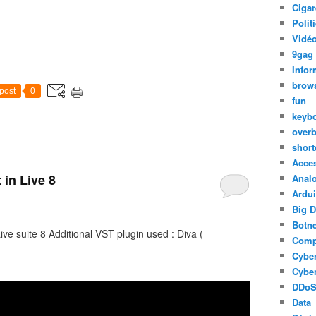
Cigar
Polit
Vidéo
9gag
Infor
brow
post
0
fun
keyb
over
short
Acce
 in Live 8
Anal
Ardu
Big D
Botne
ive suite 8 Additional VST plugin used : Diva (
Comp
Cyber
Cyber
DDo
Data