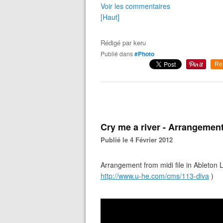
Voir les commentaires
[Haut]
Rédigé par
keru
Publié dans
#Photo
Re
Cry me a river - Arrangement
Publié le 4 Février 2012
Arrangement from midi file in Ableton L
http://www.u-he.com/cms/113-diva
)