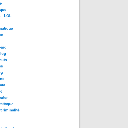
e
ique
 - LOL
matique
se
oard
blog
cuts
ss
og
ino
ata
t
uter
attaque
criminalité
S