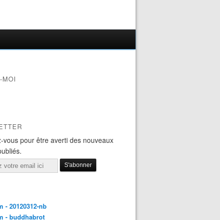
-MOI
ETTER
-vous pour être averti des nouveaux
publiés.
 - 20120312-nb
m - buddhabrot