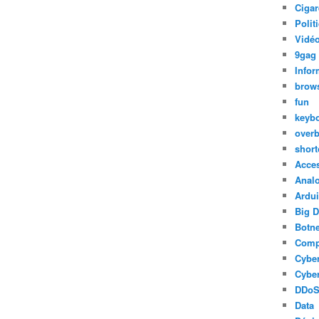
Cigar
Polit
Vidéo
9gag
Infor
brow
fun
keyb
over
short
Acce
Anal
Ardu
Big D
Botne
Comp
Cyber
Cyber
DDo
Data