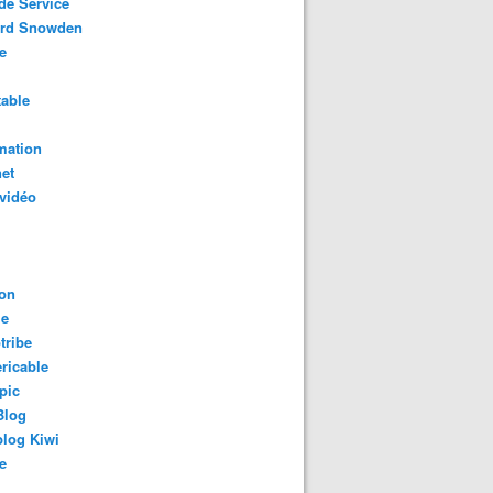
de Service
rd Snowden
e
able
mation
net
vidéo
on
le
tribe
ricable
pic
Blog
log Kiwi
e