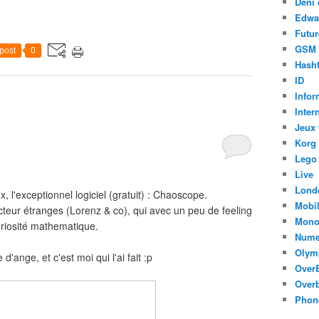
Déni 
Edwa
Futur
GSM
post
0
Hasht
ID
Infor
Inter
Jeux 
Korg
Lego
Live
Lond
x, l'exceptionnel logiciel (gratuit) : Chaoscope.
Mobi
cteur étranges (Lorenz & co), qui avec un peu de feeling
Mono
curiosité mathematique.
Nume
Olym
d'ange, et c'est moi qui l'ai fait :p
Over
Overb
Phon