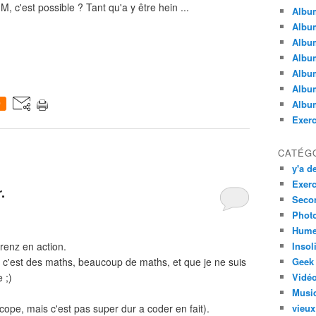
c'est possible ? Tant qu'a y être hein ...
Albu
Album
Albu
Album
Album
Album
Album
0
Exerc
CATÉG
y'a de
Exerc
.
Secon
Phot
Hume
renz en action.
Insol
 c'est des maths, beaucoup de maths, et que je ne suis
Geek
 ;)
Vidé
Musi
scope, mais c'est pas super dur a coder en fait).
vieux