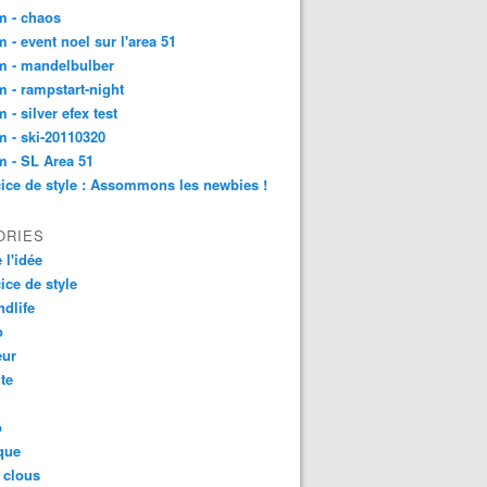
m - chaos
 - event noel sur l'area 51
m - mandelbulber
 - rampstart-night
 - silver efex test
 - ski-20110320
 - SL Area 51
ice de style : Assommons les newbies !
ORIES
 l'idée
ice de style
dlife
o
ur
ite
o
que
 clous