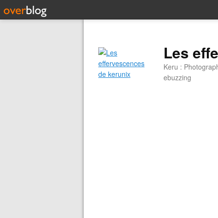
Les eff
Keru : Photograp
ebuzzing