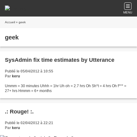
MENU
Accueil
» geek
geek
SysAdmin fix time estimates by Utterance
Publié le 05/04/2012 à 10:55
Par
keru
Ummm = 30 minutes Uhhh = 1hr Uh oh = 2.7 hrs Oh Sh*t = 4 hrs Oh f*** =
27+ hrs Hmmm = 6+ months
.: Rouge! :.
Publié le 02/04/2012 à 22:21
Par
keru