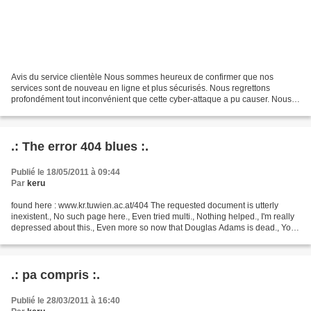
Avis du service clientèle Nous sommes heureux de confirmer que nos
services sont de nouveau en ligne et plus sécurisés. Nous regrettons
profondément tout inconvénient que cette cyber-attaque a pu causer. Nous
prenons cette question très au sérieux et...
.: The error 404 blues :.
Publié le 18/05/2011 à 09:44
Par
keru
found here : www.kr.tuwien.ac.at/404 The requested document is utterly
inexistent., No such page here., Even tried multi., Nothing helped., I'm really
depressed about this., Even more so now that Douglas Adams is dead., You
see, I'm just a web server...,...
.: pa compris :.
Publié le 28/03/2011 à 16:40