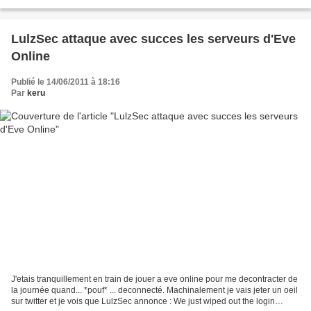
LulzSec attaque avec succes les serveurs d'Eve
Online
Publié le 14/06/2011 à 18:16
Par
keru
J'etais tranquillement en train de jouer a eve online pour me decontracter de
la journée quand... *pouf* ... deconnecté. Machinalement je vais jeter un oeil
sur twitter et je vois que LulzSec annonce : We just wiped out the login