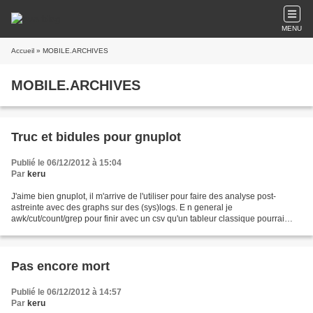
MENU
Accueil
» MOBILE.ARCHIVES
MOBILE.ARCHIVES
Truc et bidules pour gnuplot
Publié le 06/12/2012 à 15:04
Par
keru
J'aime bien gnuplot, il m'arrive de l'utiliser pour faire des analyse post-
astreinte avec des graphs sur des (sys)logs. E n general je
awk/cut/count/grep pour finir avec un csv qu'un tableur classique pourrai
ouvrir sauf s'il y a des millions de lignes....
Pas encore mort
Publié le 06/12/2012 à 14:57
Par
keru