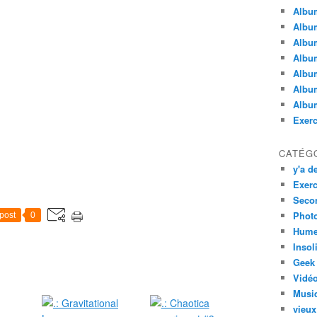
Albu
Album
Albu
Album
Album
Album
Album
Exerc
CATÉG
y'a de
Exerc
Secon
Phot
post
0
Hume
Insol
Geek
Vidé
Musi
vieux