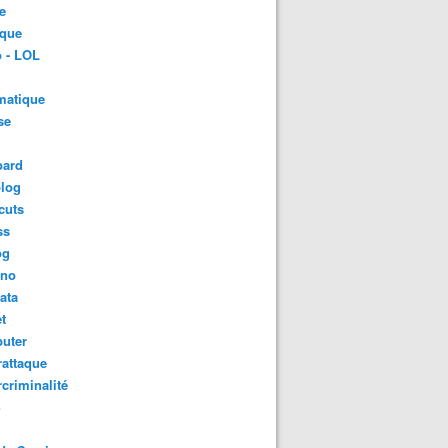
e
ique
 - LOL
matique
se
oard
blog
cuts
ss
og
ino
ata
t
uter
attaque
criminalité
S