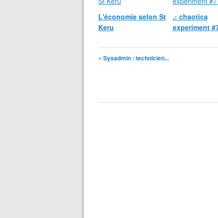
L'économie selon St
.: chaotica
Keru
experiment #7
« Sysadmin : technicien...