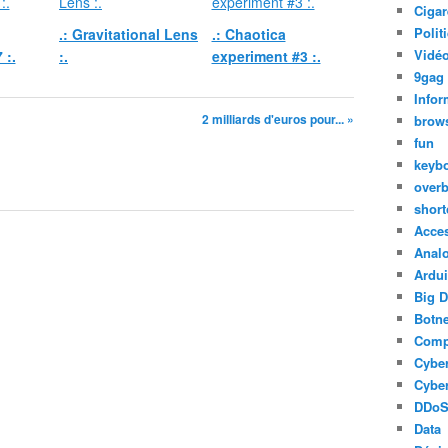
Cigar
Polit
.: Gravitational Lens
.: Chaotica
Vidéo
 :.
:.
experiment #3 :.
9gag
Infor
2 milliards d'euros pour... »
brow
fun
keyb
over
short
Acce
Anal
Ardu
Big D
Botne
Comp
Cyber
Cyber
DDo
Data