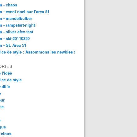
m - chaos
 - event noel sur l'area 51
m - mandelbulber
 - rampstart-night
 - silver efex test
 - ski-20110320
 - SL Area 51
ice de style : Assommons les newbies !
ORIES
 l'idée
ice de style
dlife
o
ur
ite
o
que
 clous