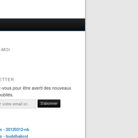
-MOI
ETTER
-vous pour être averti des nouveaux
publiés.
 - 20120312-nb
m - buddhabrot