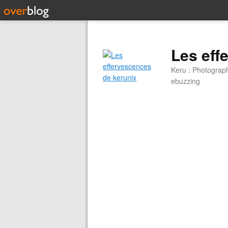
Les eff
Keru : Photograp
ebuzzing