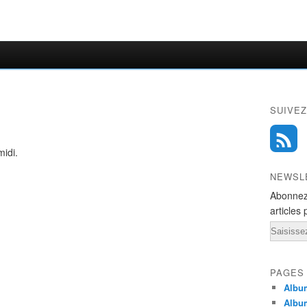
SUIVEZ
idi.
NEWSL
Abonnez
articles 
Email
PAGES
Album
Albu