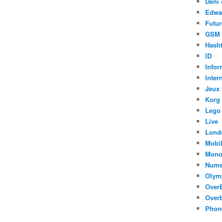
Déni 
Edwa
Futur
GSM
Hasht
ID
Infor
Inter
Jeux 
Korg
Lego
Live
Lond
Mobi
Mono
Nume
Olym
Over
Overb
Phon