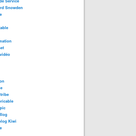
de Service
rd Snowden
e
able
mation
net
vidéo
on
le
tribe
ricable
pic
Blog
log Kiwi
e