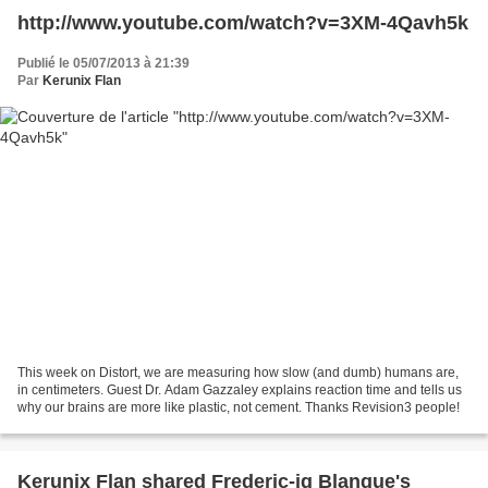
http://www.youtube.com/watch?v=3XM-4Qavh5k
Publié le 05/07/2013 à 21:39
Par
Kerunix Flan
This week on Distort, we are measuring how slow (and dumb) humans are,
in centimeters. Guest Dr. Adam Gazzaley explains reaction time and tells us
why our brains are more like plastic, not cement. Thanks Revision3 people!
Kerunix Flan shared Frederic-jg Blanque's