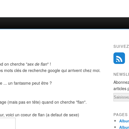
SUIVEZ
d on cherche "
sex de flan
" !
les mots clés de recherche google qui arrivent chez moi.
NEWSL
Abonnez
 ... un fantasme peut être ?
articles 
Email
 page (mais pas en tête) quand on cherche "flan".
ur, voici un coeur de flan (a defaut de sexe)
PAGES
Album
Albu