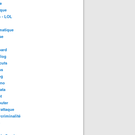
e
ique
 - LOL
matique
se
oard
blog
cuts
ss
og
ino
ata
t
uter
attaque
criminalité
S