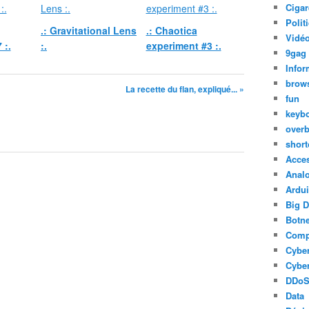
Cigar
Polit
.: Gravitational Lens
.: Chaotica
Vidéo
 :.
:.
experiment #3 :.
9gag
Infor
brow
La recette du flan, expliqué... »
fun
keyb
over
short
Acce
Anal
Ardu
Big D
Botne
Comp
Cyber
Cyber
DDo
Data