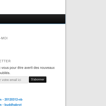
-MOI
ETTER
-vous pour être averti des nouveaux
publiés.
 - 20120312-nb
m - buddhabrot