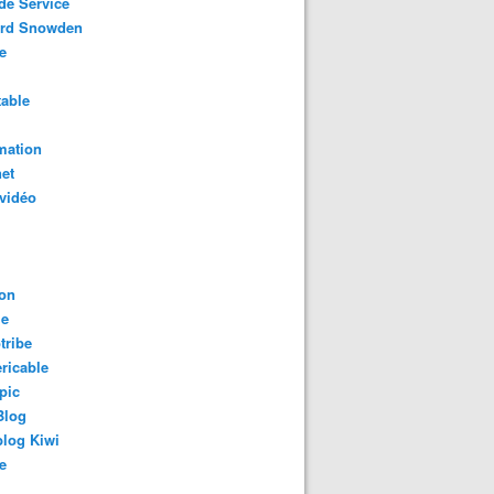
de Service
rd Snowden
e
able
mation
net
vidéo
on
le
tribe
ricable
pic
Blog
log Kiwi
e