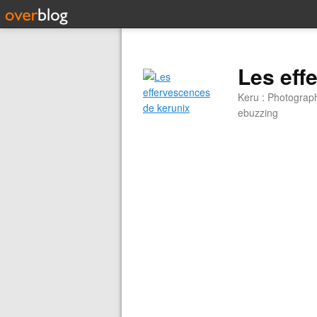
Les eff
Keru : Photograp
ebuzzing