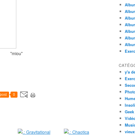
Albu
Album
Albu
Album
Album
Album
Album
Exerc
*miou*
CATÉG
y'a de
Exerc
Secon
Phot
post
0
Hume
Insol
Geek
Vidé
Musi
vieux