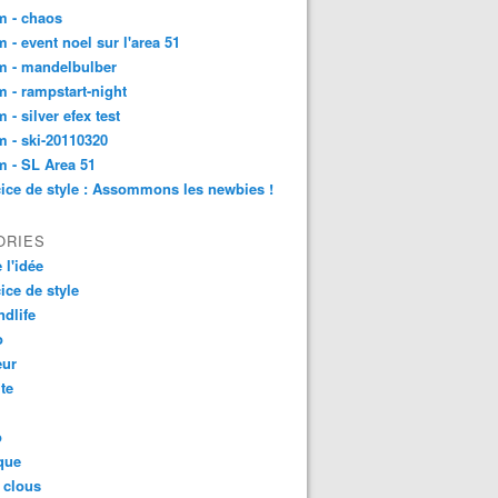
m - chaos
 - event noel sur l'area 51
m - mandelbulber
 - rampstart-night
 - silver efex test
 - ski-20110320
 - SL Area 51
ice de style : Assommons les newbies !
ORIES
 l'idée
ice de style
dlife
o
ur
ite
o
que
 clous