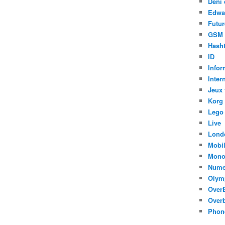
Déni 
Edwa
Futur
GSM
Hasht
ID
Infor
Inter
Jeux 
Korg
Lego
Live
Lond
Mobi
Mono
Nume
Olym
Over
Overb
Phon