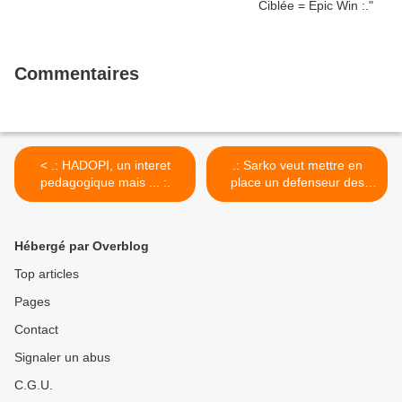
Commentaires
< .: HADOPI, un interet
.: Sarko veut mettre en
pedagogique mais ... :.
place un defenseur des
libertés :. >
Hébergé par Overblog
Top articles
Pages
Contact
Signaler un abus
C.G.U.