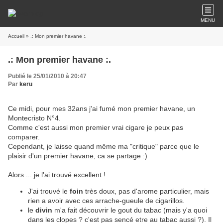
MENU
Accueil
» .: Mon premier havane :.
.: Mon premier havane :.
Publié le 25/01/2010 à 20:47
Par
keru
Ce midi, pour mes 32ans j'ai fumé mon premier havane, un
Montecristo N°4.
Comme c'est aussi mon premier vrai cigare je peux pas
comparer.
Cependant, je laisse quand même ma "critique" parce que le
plaisir d'un premier havane, ca se partage :)
Alors ... je l'ai trouvé excellent !
J'ai trouvé le
foin
très doux, pas d'arome particulier, mais
rien a avoir avec ces arrache-gueule de cigarillos.
le
divin
m'a fait découvrir le gout du tabac (mais y'a quoi
dans les clopes ? c'est pas sencé etre au tabac aussi ?). Il