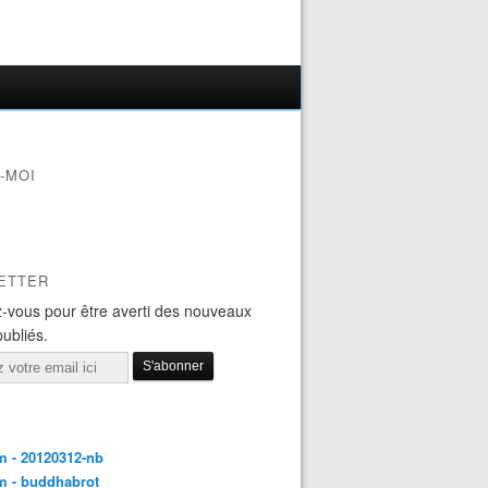
-MOI
ETTER
-vous pour être averti des nouveaux
publiés.
 - 20120312-nb
m - buddhabrot