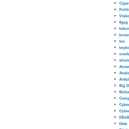
Cigar
Polit
Vidéo
9gag
Infor
brow
fun
keyb
over
short
Acce
Anal
Ardu
Big D
Botne
Comp
Cyber
Cyber
DDo
Data