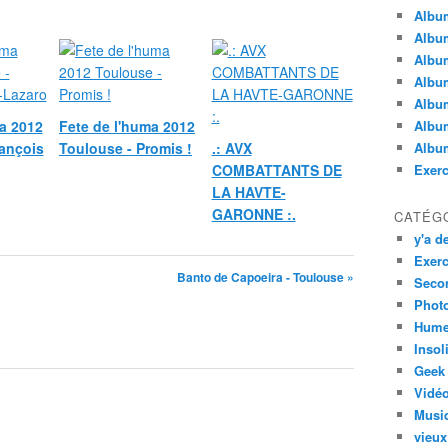
Albu
Album
Albu
Album
Album
a 2012
Fete de l'huma 2012
Album
rançois
Toulouse - Promis !
.: AVX
Album
COMBATTANTS DE
Exerc
LA HAVTE-
GARONNE :.
CATÉG
y'a de
Exerc
Banto de Capoeira - Toulouse »
Secon
Phot
Hume
Insol
Geek
Vidé
Musi
vieux