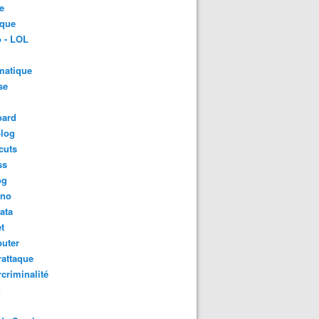
e
ique
 - LOL
matique
se
oard
blog
cuts
ss
og
ino
ata
t
uter
attaque
criminalité
S