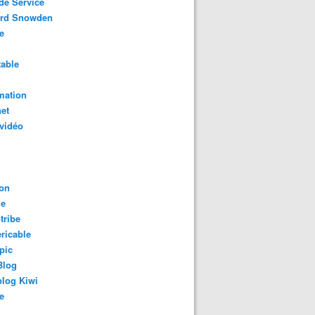
de Service
rd Snowden
e
able
mation
net
vidéo
on
le
tribe
ricable
pic
Blog
log Kiwi
e