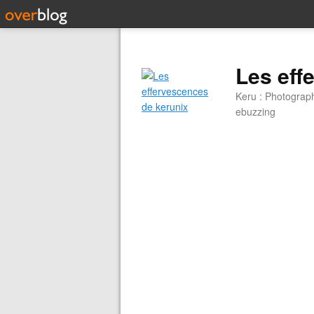
Les eff
Keru : Photograp
ebuzzing