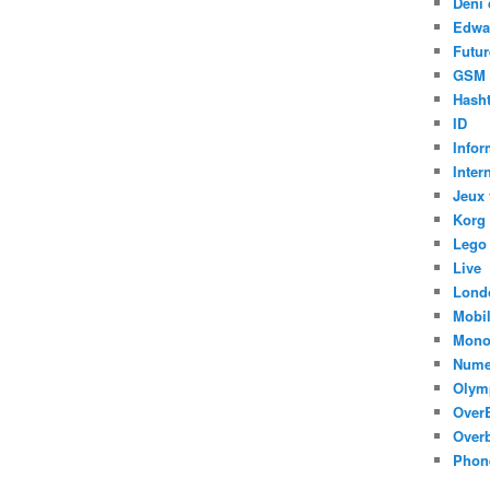
Déni 
Edwa
Futur
GSM
Hasht
ID
Infor
Inter
Jeux 
Korg
Lego
Live
Lond
Mobi
Mono
Nume
Olym
Over
Overb
Phon