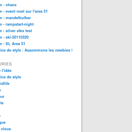
m - chaos
 - event noel sur l'area 51
m - mandelbulber
 - rampstart-night
 - silver efex test
 - ski-20110320
 - SL Area 51
ice de style : Assommons les newbies !
ORIES
 l'idée
ice de style
dlife
o
ur
ite
o
que
 clous