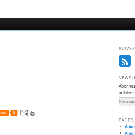
SUIVEZ
NEWSL
Abonnez
articles 
Email
post
0
PAGES
Album
Albu