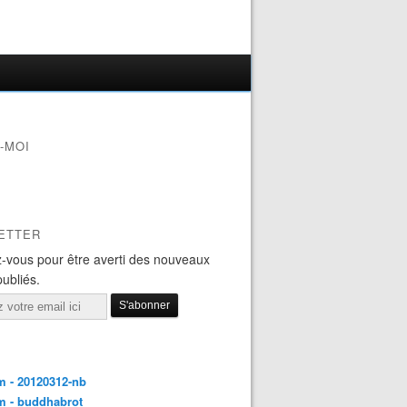
-MOI
ETTER
-vous pour être averti des nouveaux
publiés.
 - 20120312-nb
m - buddhabrot