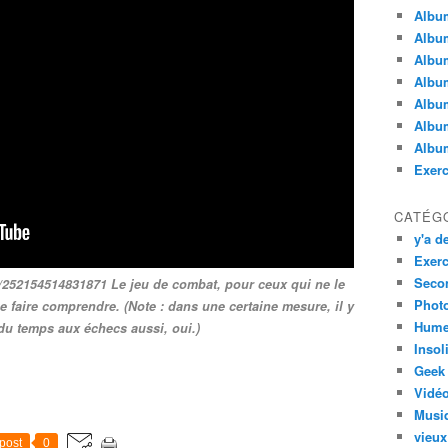
Albu
Album
Albu
Album
Album
Album
Album
Exerc
CATÉG
y'a de
Exerc
Secon
252154514831871 Le jeu de combat, pour ceux qui ne le
Phot
 faire comprendre. (Note : dans une certaine mesure, il y
Hume
du temps aux échecs aussi, oui.)
Insol
Geek
Vidé
Musi
vieux
post
0