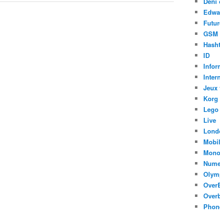
Déni 
Edwa
Futur
GSM
Hasht
ID
Infor
Inter
Jeux 
Korg
Lego
Live
Lond
Mobi
Mono
Nume
Olym
Over
Overb
Phon