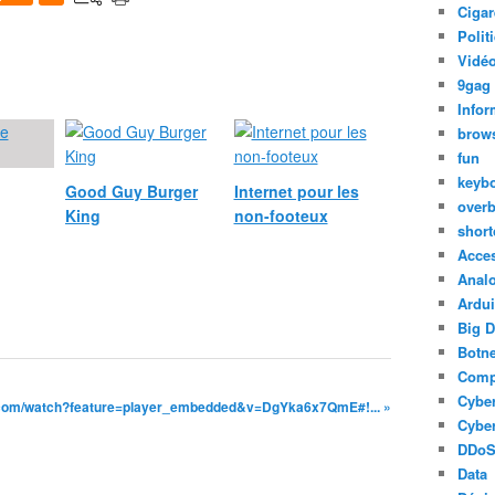
Cigar
Polit
Vidéo
9gag
Infor
brow
fun
keyb
Good Guy Burger
Internet pour les
over
King
non-footeux
short
Acce
Anal
Ardu
Big D
Botne
Comp
Cyber
.com/watch?feature=player_embedded&v=DgYka6x7QmE#!... »
Cyber
DDo
Data