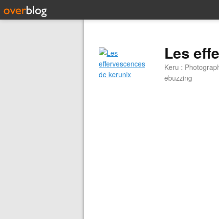
Les eff
Keru : Photograp
ebuzzing