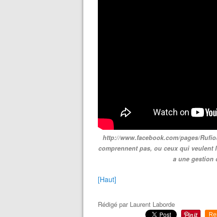
http://www.facebook.com/pages/Rufio/
comprennent pas, ou ceux qui veulent le
a une gestion 
[Haut]
Rédigé par
Laurent Laborde
Re