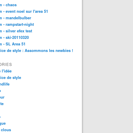
m - chaos
 - event noel sur l'area 51
m - mandelbulber
 - rampstart-night
 - silver efex test
 - ski-20110320
 - SL Area 51
ice de style : Assommons les newbies !
ORIES
 l'idée
ice de style
dlife
o
ur
ite
o
que
 clous