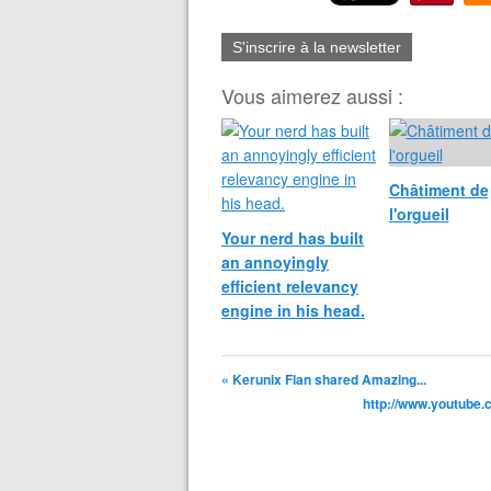
S'inscrire à la newsletter
Vous aimerez aussi :
Châtiment de
l'orgueil
Your nerd has built
an annoyingly
efficient relevancy
engine in his head.
« Kerunix Flan shared Amazing...
http://www.youtube