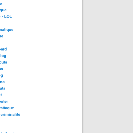
e
ique
 - LOL
matique
se
oard
blog
cuts
ss
og
ino
ata
t
uter
attaque
criminalité
S