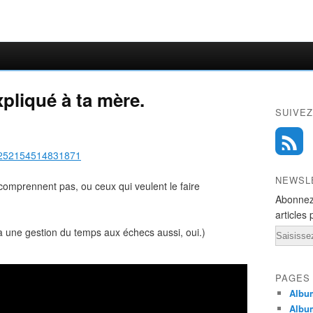
pliqué à ta mère.
SUIVEZ
o/252154514831871
NEWSL
comprennent pas, ou ceux qui veulent le faire
Abonnez
articles 
 a une gestion du temps aux échecs aussi, oui.)
Email
PAGES
Album
Albu