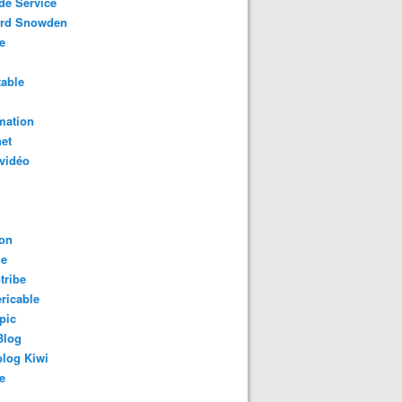
de Service
rd Snowden
e
able
mation
net
vidéo
on
le
tribe
ricable
pic
Blog
log Kiwi
e