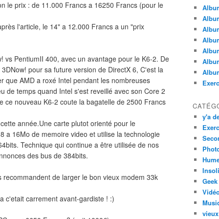
on le prix : de 11.000 Francs a 16250 Francs (pour le
Albu
Album
ès l'article, le 14" a 12.000 Francs a un "prix
Albu
Album
Album
! vs PentiumII 400, avec un avantage pour le K6-2. De
Album
 3DNow! pour sa future version de DirectX 6, C'est la
Album
ouer que AMD a roxé Intel pendant les nombreuses
Exerc
peu de temps quand Intel s'est reveillé avec son Core 2
que ce nouveau K6-2 coute la bagatelle de 2500 Francs
CATÉG
y'a de
cette année.Une carte plutot orienté pour le
Exerc
e 8 a 16Mo de memoire video et utilise la technologie
Secon
64bits. Technique qui continue a être utilisée de nos
Phot
annonces des bus de 384bits.
Hume
Insol
 ils recommandent de larger le bon vieux modem 33k
Geek
Vidé
a c'etait carrement avant-gardiste ! :)
Musi
vieux