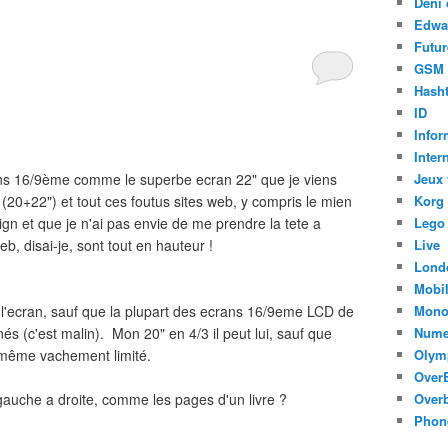
Déni 
Edwa
Futur
GSM
Hasht
ID
Infor
Inter
ns 16/9ème comme le superbe ecran 22" que je viens
Jeux 
(20+22") et tout ces foutus sites web, y compris le mien
Korg
gn et que je n'ai pas envie de me prendre la tete a
Lego
eb, disai-je, sont tout en hauteur !
Live
Lond
Mobi
er l'ecran, sauf que la plupart des ecrans 16/9eme LCD de
Mono
s (c'est malin). Mon 20" en 4/3 il peut lui, sauf que
Nume
de même vachement limité.
Olym
Over
 gauche a droite, comme les pages d'un livre ?
Overb
Phon