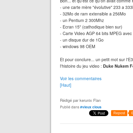
Bon... et qu'est ce qu'on avait comme 
- une carte mère "évolutive" 233 a 33
- 32Mo de ram extensible a 256Mo
- un Pentium 2 300Mhz
- Ecran 15" (cathodique bien sur)
- Carte Video AGP 64 bits MPEG av
- un disque dur de 1Go
- windows 98 OEM
Et pour conclure... un petit mot sur l'
l'histoire du jeu video :
Duke Nukem F
Voir les commentaires
[Haut]
Rédigé par
kerunix Flan
Publié dans
#vieux clous
Repost