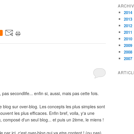
ARCHI
2014
2013
2012
2011
0
2010
2009
2008
2007
ARTIC
 pas secondlife... enfin si, aussi, mais pas cette fois.
blog sur over-blog. Les concepts les plus simples sont
souvent les plus efficaces. Enfin bref, voila, y'a une
 composé d'un seul blog... et puis un 2ème, le miens !
le par ici, c'est over-blog qui va etre content ! (ou pas)