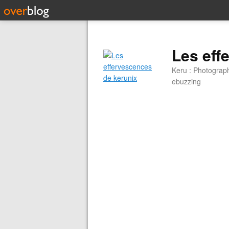
Les eff
Keru : Photograp
ebuzzing