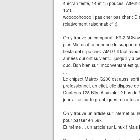
4 écran testé, 14 et 15 pouces. Attenti
15"),.
wooooohoooo ! pas cher pas cher : D'apr
relativement raisonnable" ;)
On y trouve un comparatif K6-2 3DNow
plus Microsoft a annoncé le support de
fiesta del slipo chez AMD ! Il faut av
années qui ont suivient... jusqu'il y a 
duo. Bon bien sur l'inconveniant est 
...
Le chipset Matrox G200 est aussi sorti 
professionnel, en effet, elle dispose d
Dual-bus 128 Bits. A savoir : 2 bus de 
jours. Les carte graphiques récentes 
On y trouve un article sur internet ou
pour passer en 56k.
Et même ... un article sur Linux ! Mais l