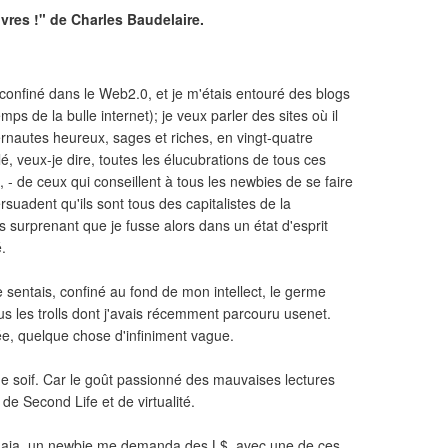
res !" de Charles Baudelaire.
confiné dans le Web2.0, et je m'étais entouré des blogs
s de la bulle internet); je veux parler des sites où il
nternautes heureux, sages et riches, en vingt-quatre
é, veux-je dire, toutes les élucubrations de tous ces
 - de ceux qui conseillent à tous les newbies de se faire
rsuadent qu'ils sont tous des capitalistes de la
 surprenant que je fusse alors dans un état d'esprit
é.
 sentais, confiné au fond de mon intellect, le germe
us les trolls dont j'avais récemment parcouru usenet.
dée, quelque chose d'infiniment vague.
e soif. Car le goût passionné des mauvaises lectures
e Second Life et de virtualité.
 gaia, un newbie me demanda des L$, avec une de ces