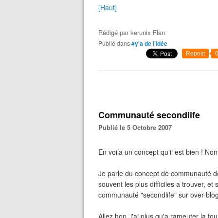
[Haut]
Rédigé par
kerunix Flan
Publié dans
#y'a de l'idée
Repost
Communauté secondlife
Publié le 5 Octobre 2007
En voila un concept qu'il est bien ! Non,
Je parle du concept de communauté de 
souvent les plus difficiles a trouver, et 
communauté "secondlife" sur over-blog,
Allez hop, j'ai plus qu'a rameuter la fou