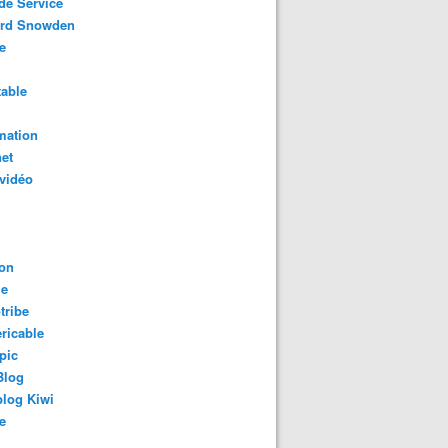
de Service
rd Snowden
e
able
mation
net
vidéo
on
le
tribe
ricable
pic
Blog
log Kiwi
e