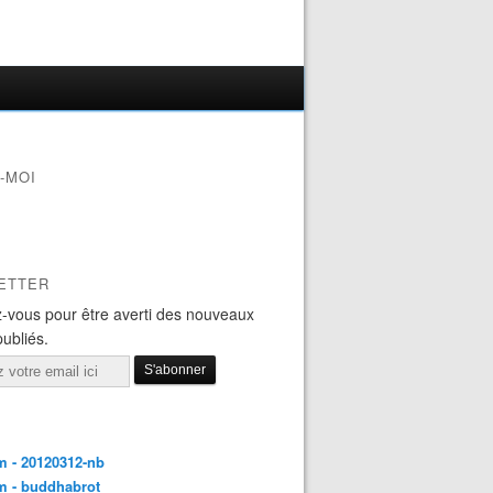
-MOI
ETTER
-vous pour être averti des nouveaux
publiés.
 - 20120312-nb
m - buddhabrot