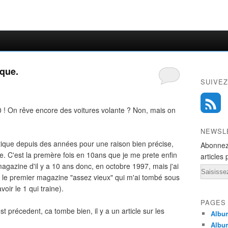
ique.
SUIVEZ
0 ! On rêve encore des voitures volante ? Non, mais on
NEWSL
ique depuis des années pour une raison bien précise,
Abonnez
ire. C'est la premère fois en 10ans que je me prete enfin
articles 
 magazine d'il y a 10 ans donc, en octobre 1997, mais j'ai
Email
ris le premier magazine "assez vieux" qui m'ai tombé sous
oir le 1 qui traine).
PAGES
t précedent, ca tombe bien, il y a un article sur les
Album
Albu