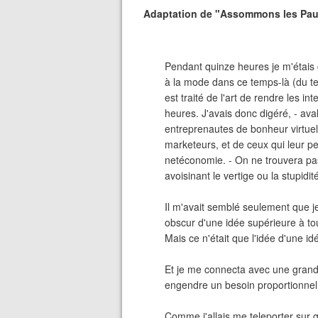
Adaptation de "Assommons les Pauv
Pendant quinze heures je m'étais 
à la mode dans ce temps-là (du temp
est traité de l'art de rendre les i
heures. J'avais donc digéré, - aval
entreprenautes de bonheur virtuel,
marketeurs, et de ceux qui leur pe
netéconomie. - On ne trouvera pas
avoisinant le vertige ou la stupidit
Il m'avait semblé seulement que je
obscur d'une idée supérieure à to
Mais ce n'était que l'idée d'une i
Et je me connecta avec une grand
engendre un besoin proportionnel d
Comme j'allais me teleporter sur