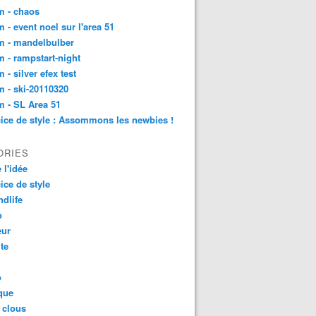
m - chaos
 - event noel sur l'area 51
m - mandelbulber
 - rampstart-night
 - silver efex test
 - ski-20110320
 - SL Area 51
ice de style : Assommons les newbies !
ORIES
 l'idée
ice de style
dlife
o
ur
ite
o
que
 clous