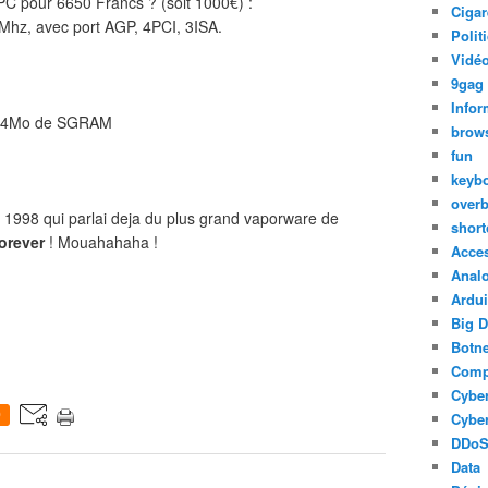
PC pour 6650 Francs ? (soit 1000€) :
Cigar
3Mhz, avec port AGP, 4PCI, 3ISA.
Polit
Vidéo
9gag
Infor
ec 4Mo de SGRAM
brow
fun
keyb
over
E3 1998 qui parlai deja du plus grand vaporware de
short
orever
! Mouahahaha !
Acce
Anal
Ardu
Big D
Botne
Comp
Cyber
0
Cyber
DDo
Data