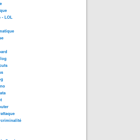
e
ique
 - LOL
matique
se
oard
blog
cuts
ss
og
ino
ata
t
uter
attaque
criminalité
S