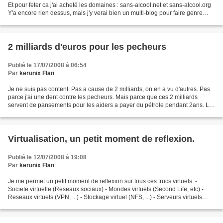
Et pour feter ca j'ai acheté les domaines : sans-alcool.net et sans-alcool.org
Y'a encore rien dessus, mais j'y verai bien un multi-blog pour faire genre
"keru.sans-alcool.net"...
2 milliards d'euros pour les pecheurs
Publié le 17/07/2008 à 06:54
Par
kerunix Flan
Je ne suis pas content. Pas a cause de 2 milliards, on en a vu d'autres. Pas
parce j'ai une dent contre les pecheurs. Mais parce que ces 2 milliards
servent de pansements pour les aiders a payer du pétrole pendant 2ans. La
hausse du pétrole est une fatalité....
Virtualisation, un petit moment de reflexion.
Publié le 12/07/2008 à 19:08
Par
kerunix Flan
Je me permet un petit moment de reflexion sur tous ces trucs virtuels. -
Societe virtuelle (Reseaux sociaux) - Mondes virtuels (Second Life, etc) -
Reseaux virtuels (VPN, ...) - Stockage virtuel (NFS, ...) - Serveurs virtuels
(Cloud computing, VPS, ...)...