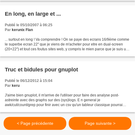
En long, en large et ...
Publié le 05/10/2007 à 06:25
Par
kerunix Flan
... surtout en long ! Va comprendre ! On se paye des ecrans 16/9ème comme
le superbe ecran 22" que je viens de m'acheter pour etre en dual-screen
(20+22") et tout ces foutus sites web, y compris le mien parce que je suis une
truffe en webdesign et que...
Truc et bidules pour gnuplot
Publié le 06/12/2012 à 15:04
Par
keru
J'aime bien gnuplot, il m'arrive de l'utiliser pour faire des analyse post-
astreinte avec des graphs sur des (sys)logs. E n general je
awk/cut/count/grep pour finir avec un csv qu'un tableur classique pourrai
ouvrir sauf s'il y a des millions de lignes....
< Page précédente
Page suivante >