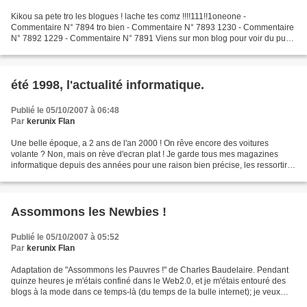
Kikou sa pete tro les blogues ! lache tes comz !!!!111!!1oneone -
Commentaire N° 7894 tro bien - Commentaire N° 7893 1230 - Commentaire
N° 7892 1229 - Commentaire N° 7891 Viens sur mon blog pour voir du pur
etalon de 70cm - Commentaire N° 7890 1228 -...
été 1998, l'actualité informatique.
Publié le 05/10/2007 à 06:48
Par
kerunix Flan
Une belle époque, a 2 ans de l'an 2000 ! On rêve encore des voitures
volante ? Non, mais on rève d'ecran plat ! Je garde tous mes magazines
informatique depuis des années pour une raison bien précise, les ressortir
un jour et se fendre la poire. C'est...
Assommons les Newbies !
Publié le 05/10/2007 à 05:52
Par
kerunix Flan
Adaptation de "Assommons les Pauvres !" de Charles Baudelaire. Pendant
quinze heures je m'étais confiné dans le Web2.0, et je m'étais entouré des
blogs à la mode dans ce temps-là (du temps de la bulle internet); je veux
parler des sites où il est traité...