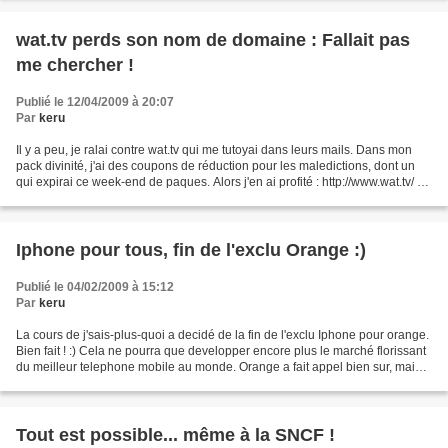
wat.tv perds son nom de domaine : Fallait pas
me chercher !
Publié le 12/04/2009 à 20:07
Par
keru
Il y a peu, je ralai contre wat.tv qui me tutoyai dans leurs mails. Dans mon
pack divinité, j'ai des coupons de réduction pour les maledictions, dont un
qui expirai ce week-end de paques. Alors j'en ai profité : http://www.wat.tv/ hé
oui ! Ces bouuuuuuuuuuuuuuuuuuuuuuuuuuuuulets...
Iphone pour tous, fin de l'exclu Orange :)
Publié le 04/02/2009 à 15:12
Par
keru
La cours de j'sais-plus-quoi a decidé de la fin de l'exclu Iphone pour orange.
Bien fait ! :) Cela ne pourra que developper encore plus le marché florissant
du meilleur telephone mobile au monde. Orange a fait appel bien sur, mais
j'y crois pas trop....
Tout est possible... même à la SNCF !