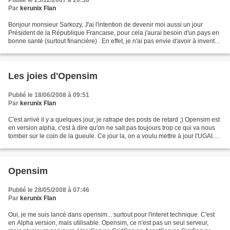
Publié le 25/12/2007 à 20:36
Par
kerunix Flan
Bonjour monsieur Sarkozy, J'ai l'intention de devenir moi aussi un jour
Président de la République Francaise, pour cela j'aurai besoin d'un pays en
bonne santé (surtout financière) . En effet, je n'ai pas envie d'avoir à inventer
des synonymes aux mots...
Les joies d'Opensim
Publié le 18/06/2008 à 09:51
Par
kerunix Flan
C'est arrivé il y a quelques jour, je ratrape des posts de retard ;) Opensim est
en version alpha, c'est à dire qu'on ne sait pas toujours trop ce qui va nous
tomber sur le coin de la gueule. Ce jour la, on a voulu mettre à jour l'UGAI.
(Petit nom donné...
Opensim
Publié le 28/05/2008 à 07:46
Par
kerunix Flan
Oui, je me suis lancé dans opensim... surtout pour l'interet technique. C'est
en Alpha version, mais utilisable. Opensim, ce n'est pas un seul serveur,