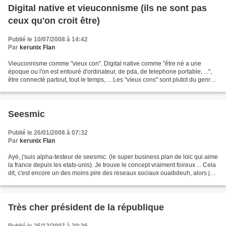
Digital native et vieuconnisme (ils ne sont pas
ceux qu'on croit être)
Publié le 10/07/2008 à 14:42
Par
kerunix Flan
Vieuconnisme comme "vieux con". Digital native comme "être né a une
époque ou l'on est entouré d'ordinateur, de pda, de telephone portable, ...",
être connecté partout, tout le temps, ... Les "vieux cons" sont plutot du genre
a se dire qu'on n'a rien...
Seesmic
Publié le 26/01/2008 à 07:32
Par
kerunix Flan
Ayé, j'suis alpha-testeur de seesmic. (le super business plan de loic qui aime
la france depuis les etats-unis). Je trouve le concept vraiment foireux ... Cela
dit, c'est encore un des moins pire des reseaux sociaux ouaibdeuh, alors je
vais quand même...
Très cher président de la république