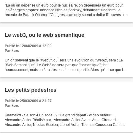
"Là où on dépense un euro pour le nucléaire, on dépensera un euro pour
les énergies propres" annonce Nicolas Sarkozy, détournant une formule
récente de Barack Obama : "Congress can only spend a dollar if it saves a
dollar elsewhere" Il surfe clairement...
Le web3, ou le web sémantique
Publié le 12/04/2009 à 12:00
Par
keru
On dit souvent que le "Web3", qui sera une evolution du "Web2", sera : Le
"Web Semantique". Le Web3 ne sera pas que "semantique", fort
heureusement, mais en fera très certainement partie. Alors qu'est ce que le
"Web semantique" ? C'est une facon d'organiser...
Les petits pedestres
Publié le 25/03/2009 à 21:27
Par
keru
Kaamelott - Saison 4 Episode 39 : La grand départ - wideo Auteur :
Alexandre Astier Réalisé par : Alexandre Astier Avec : Anne Girouard ,
Alexandre Astier, Nicolas Gabion, Lionel Astier, Thomas Cousseau Calt -
Dies Iræ - Shortcom Mots-clés : sketch m6...