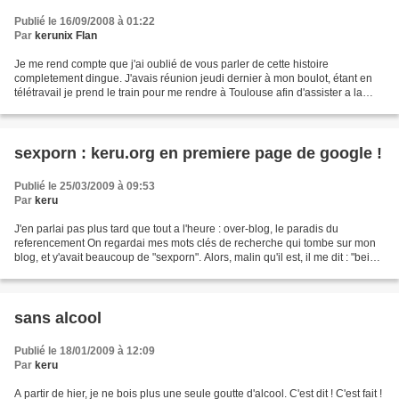
Publié le 16/09/2008 à 01:22
Par
kerunix Flan
Je me rend compte que j'ai oublié de vous parler de cette histoire
completement dingue. J'avais réunion jeudi dernier à mon boulot, étant en
télétravail je prend le train pour me rendre à Toulouse afin d'assister a la
réunion. Mon billet est reservé sur...
sexporn : keru.org en premiere page de google !
Publié le 25/03/2009 à 09:53
Par
keru
J'en parlai pas plus tard que tout a l'heure : over-blog, le paradis du
referencement On regardai mes mots clés de recherche qui tombe sur mon
blog, et y'avait beaucoup de "sexporn". Alors, malin qu'il est, il me dit : "bein
vas y, regarde sur google"...
sans alcool
Publié le 18/01/2009 à 12:09
Par
keru
A partir de hier, je ne bois plus une seule goutte d'alcool. C'est dit ! C'est fait !