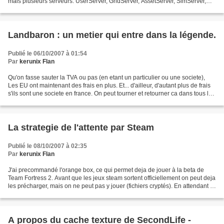
mais plusieurs serveurs. UserServer, GridServer, AssetServer, SimServer,
InventoryServer, ScriptServer,...
Landbaron : un metier qui entre dans la légende.
Publié le 06/10/2007 à 01:54
Par
kerunix Flan
Qu'on fasse sauter la TVA ou pas (en etant un particulier ou une societe),
Les EU ont maintenant des frais en plus. Et... d'ailleur, d'autant plus de frais
s'ils sont une societe en france. On peut tourner et retourner ca dans tous les
sens, se limiter...
La strategie de l'attente par Steam
Publié le 08/10/2007 à 02:35
Par
kerunix Flan
J'ai precommandé l'orange box, ce qui permet deja de jouer à la beta de
Team Fortress 2. Avant que les jeux steam sortent officiellement on peut deja
les précharger, mais on ne peut pas y jouer (fichiers cryptés). En attendant le
sortie beta de TF2, Steam...
A propos du cache texture de SecondLife -