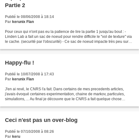
Partie 2
Publié le 08/06/2008 à 18:14
Par
kerunix Flan
Pour ceux qui n'ont pas eu la patience de lire la partie 1 jusqu'au bout : -
Linden Lab a fait un sac de noeud pour rendre difficile le "vol de texture" via
le cache. (securité par l'obscurité) - Ce sac de noeud impacte très peu sur
les performances,...
Happy-flu !
Publié le 10/07/2008 à 17:43
Par
kerunix Flan
J'en ai revé, le CNRS l'a fait. Dans certains de mes precedents articles,
j'avais évoqué certaines experimentation, chaine de markov, particules,
simulations, ... Au final je découvre que le CNRS a fait quelque chose
d'assez interessant dans cette optique,...
Ceci n'est pas un over-blog
Publié le 07/10/2008 à 08:26
Par
keru