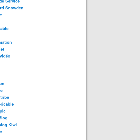
de Service
rd Snowden
e
able
mation
net
vidéo
on
le
tribe
ricable
pic
Blog
log Kiwi
e