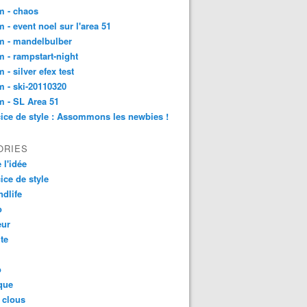
m - chaos
 - event noel sur l'area 51
m - mandelbulber
 - rampstart-night
 - silver efex test
 - ski-20110320
 - SL Area 51
ice de style : Assommons les newbies !
ORIES
 l'idée
ice de style
dlife
o
ur
ite
o
que
 clous