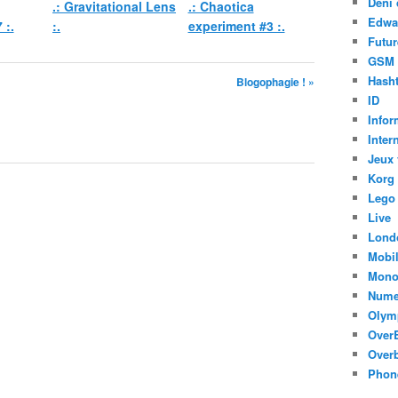
Déni 
.: Gravitational Lens
.: Chaotica
Edwa
 :.
:.
experiment #3 :.
Futur
GSM
Hasht
Blogophagie ! »
ID
Infor
Inter
Jeux 
Korg
Lego
Live
Lond
Mobi
Mono
Nume
Olym
Over
Overb
Phon