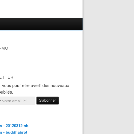
-MOI
ETTER
-vous pour être averti des nouveaux
publiés.
 - 20120312-nb
m - buddhabrot