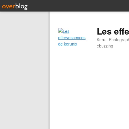
Les eff
Keru : Photograp
ebuzzing