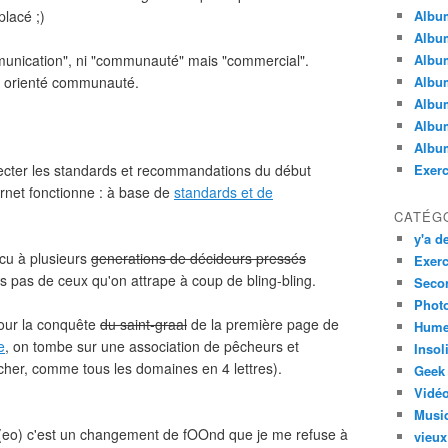
lacé ;)
Albu
Album
munication", ni "communauté" mais "commercial".
Albu
st orienté communauté.
Album
Album
Album
Album
pecter les standards et recommandations du début
Exerc
ernet fonctionne : à base de
standards et de
CATÉG
y'a de
ecu à plusieurs
generations de décideurs pressés
Exerc
is pas de ceux qu'on attrape à coup de bling-bling.
Secon
Phot
our la conquête
du saint-graal
de la première page de
Hume
e
, on tombe sur une association de pêcheurs et
Insol
cher, comme tous les domaines en 4 lettres).
Geek
Vidé
Musi
eo) c'est un changement de fOOnd que je me refuse à
vieux