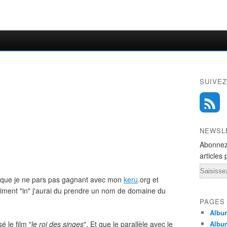
SUIVEZ
NEWSL
Abonnez
articles 
Email
r que je ne pars pas gagnant avec mon
keru
.org et
aiment "in" j'aurai du prendre un nom de domaine du
PAGES
Album
é le film "
le roi des singes
". Et que le parallèle avec le
Albu