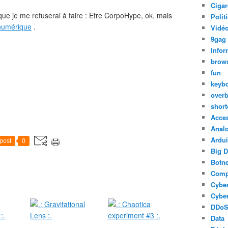
Cigar
que je me refuserai à faire : Etre CorpoHype, ok, mais
Polit
 numérique
.
Vidéo
9gag
Infor
brow
fun
keyb
over
short
Acce
Anal
Ardu
post
0
Big D
Botne
Comp
Cyber
Cyber
DDo
Data