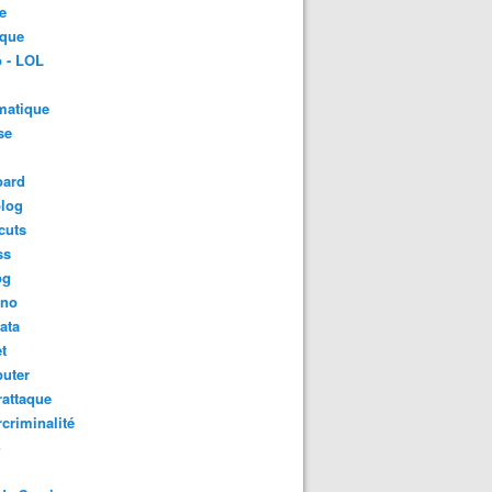
e
ique
 - LOL
matique
se
oard
blog
cuts
ss
og
ino
ata
t
uter
attaque
criminalité
S