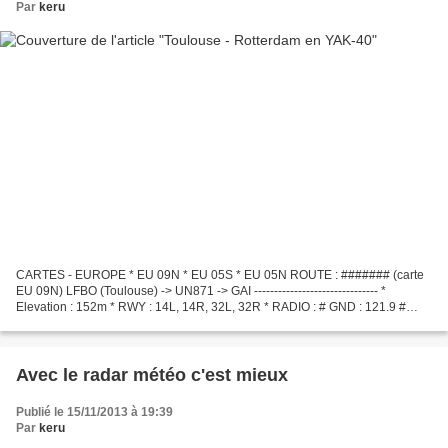
Par
keru
CARTES - EUROPE * EU 09N * EU 05S * EU 05N ROUTE : ####### (carte
EU 09N) LFBO (Toulouse) -> UN871 -> GAI ------------------------------- *
Elevation : 152m * RWY : 14L, 14R, 32L, 32R * RADIO : # GND : 121.9 #
CLR : 121.7 # TWR : 118.1 # ATIS : 123.125...
Avec le radar météo c'est mieux
Publié le 15/11/2013 à 19:39
Par
keru