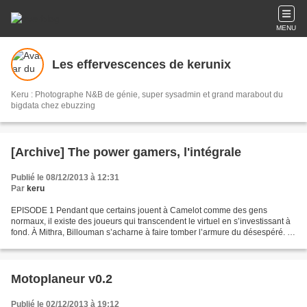
MENU
Les effervescences de kerunix
Keru : Photographe N&B de génie, super sysadmin et grand marabout du
bigdata chez ebuzzing
[Archive] The power gamers, l'intégrale
Publié le 08/12/2013 à 12:31
Par
keru
EPISODE 1 Pendant que certains jouent à Camelot comme des gens
normaux, il existe des joueurs qui transcendent le virtuel en s’investissant à
fond. À Mithra, Billouman s’acharne à faire tomber l’armure du désespéré. Il
a pour cela partagé sa fougue avec...
Motoplaneur v0.2
Publié le 02/12/2013 à 19:12