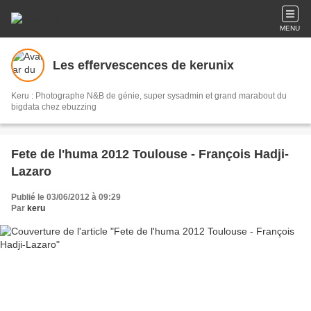
MENU
Les effervescences de kerunix
Keru : Photographe N&B de génie, super sysadmin et grand marabout du
bigdata chez ebuzzing
Fete de l'huma 2012 Toulouse - François Hadji-
Lazaro
Publié le 03/06/2012 à 09:29
Par
keru