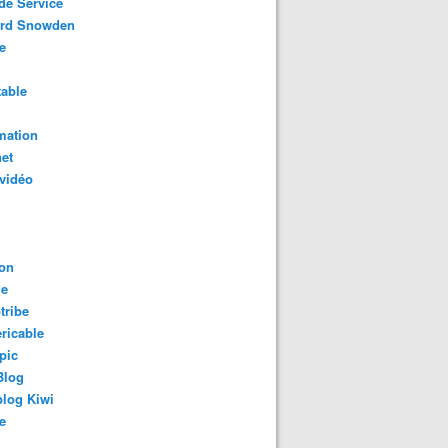
de Service
rd Snowden
e
able
mation
net
vidéo
on
le
tribe
ricable
pic
Blog
log Kiwi
e