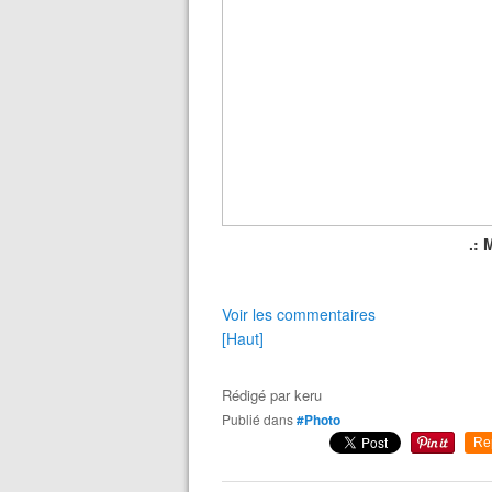
.: 
Voir les commentaires
[Haut]
Rédigé par
keru
Publié dans
#Photo
Re