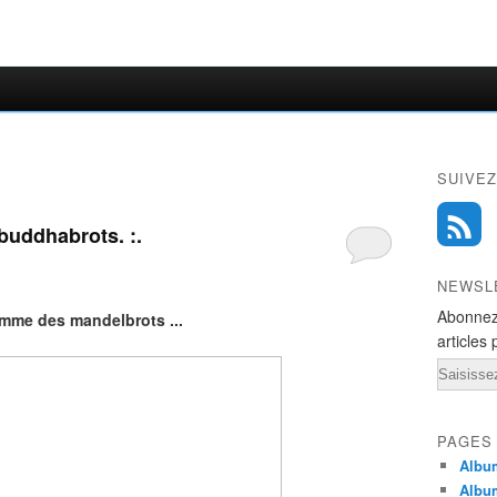
SUIVEZ
buddhabrots. :.
NEWSL
Abonnez
omme des mandelbrots ...
articles 
Email
PAGES
Album
Albu