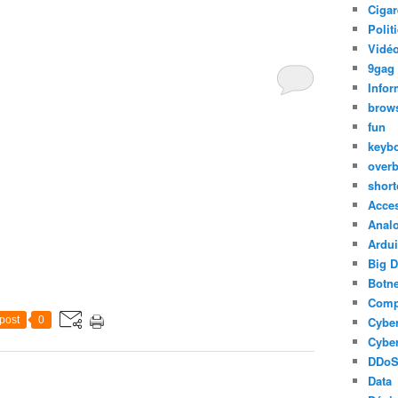
Cigar
Polit
Vidéo
9gag
Infor
brow
fun
keyb
over
short
Acce
Anal
Ardu
Big D
Botne
Comp
post
0
Cyber
Cyber
DDo
Data