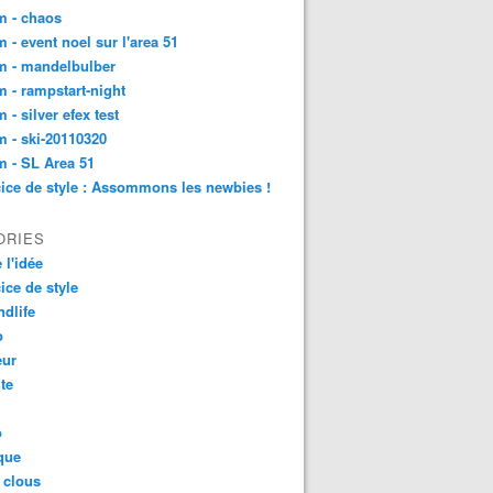
m - chaos
 - event noel sur l'area 51
m - mandelbulber
 - rampstart-night
 - silver efex test
 - ski-20110320
 - SL Area 51
ice de style : Assommons les newbies !
ORIES
 l'idée
ice de style
dlife
o
ur
ite
o
que
 clous