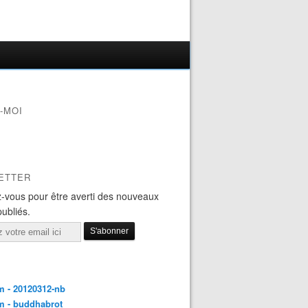
-MOI
ETTER
-vous pour être averti des nouveaux
publiés.
 - 20120312-nb
m - buddhabrot