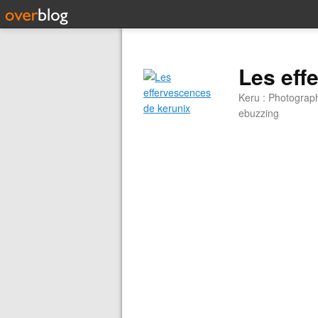
Les eff
Keru : Photograp
ebuzzing