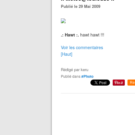
Publié le 29 Mai 2009
.: Hawt :.
hawt hawt !!!
Voir les commentaires
[Haut]
Rédigé par
keru
Publié dans
#Photo
Re