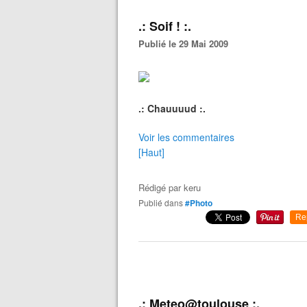
.: Soif ! :.
Publié le 29 Mai 2009
.: Chauuuud :.
Voir les commentaires
[Haut]
Rédigé par
keru
Publié dans
#Photo
Re
.: Meteo@toulouse :.