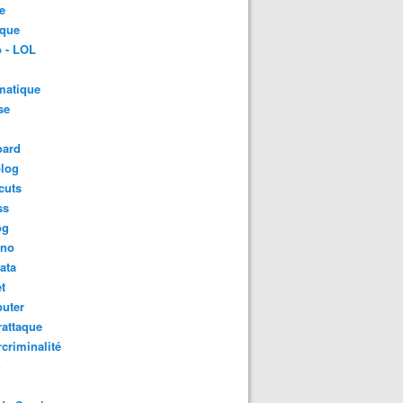
e
ique
 - LOL
matique
se
oard
blog
cuts
ss
og
ino
ata
t
uter
attaque
criminalité
S