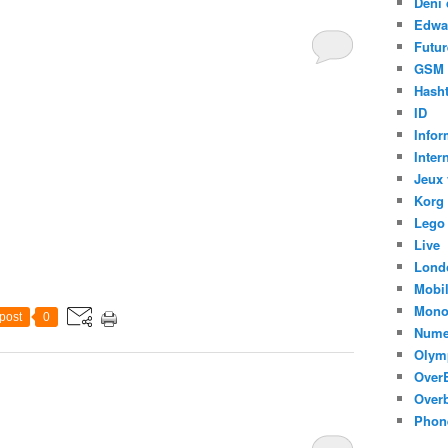
Déni 
Edwa
Futur
GSM
Hasht
ID
Infor
Inter
Jeux 
Korg
Lego
Live
Lond
Mobi
Mono
post
0
Nume
Olym
Over
Overb
Phon