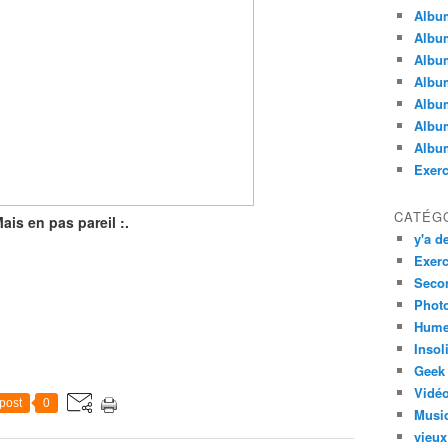
Albu
Album
Albu
Album
Album
Album
Album
Exerc
CATÉG
Mais en pas pareil :.
y'a de
Exerc
Secon
Phot
Hume
Insol
Geek
Vidé
post
0
Musi
vieux